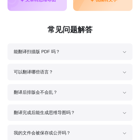
常见问题解答
能翻译扫描版 PDF 吗？
可以。系统集成 OCR 识别功能，可识别扫描件、拍照版文件或图像
文字，并自动翻译成目标语言。
可以翻译哪些语言？
GitMind AI PDF 翻译支持 20+ 种语言互译，包括中文、英文、日
语、韩语、德语、法语、西班牙语、葡萄牙语等。系统会自动检测原
文语言，无需手动切换。
翻译后排版会不会乱？
不会。GitMind 会尽量保留原 PDF 的格式结构，包括段落、表格、
图片与脚注。如遇极端复杂的文档结构，系统会自动采用「对应排版
模式」，保证译文可读性。
翻译完成后能生成思维导图吗？
可以。GitMind 作为思维导图工具，支持将翻译后的内容一键生成导
图。你可以将整篇译文结构化展示，用于学习笔记、项目汇报或教学
场景。
我的文件会被保存或公开吗？
不会。GitMind 遵循严格的数据安全标准，所有文档均通过 SSL 加