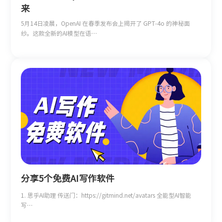
来
5月14日凌晨，OpenAI 在春季发布会上揭开了 GPT-4o 的神秘面
纱。这款全新的AI模型在语…
分享5个免费AI写作软件
1. 思乎AI助理 传送门：https://gitmind.net/avatars 全能型AI智能
写…