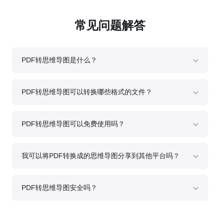
常见问题解答
PDF转思维导图是什么？
GitMind PDF转思维导图，支持用户一键上传PDF，上传成功后，通
过最新最先进的 AI 算法分析PDF，自动生成详细的思维导图摘要。
PDF转思维导图可以转换哪些格式的文件？
GitMind PDF转思维导图不仅支持 PDF 文件，还支持上传doc、
docx、pptx、xlsx、epub以及txt格式的文档，上传成功后，快速生
成思维导图总结。
PDF转思维导图可以免费使用吗？
PDF转思维导图无法免费使用，每次转换会消耗一定的算粒，如果账
号内无算粒可使用，您可以在购买页单独购买算粒额度。
我可以将PDF转换成的思维导图分享到其他平台吗？
可以，当你的文档被总结成思维导图，你可以通过自动生成的链接一
键分享给他人，在团队之间完成多人实时协作。还可以将思维导图导
出为多种格式，方便本地保存。
PDF转思维导图安全吗？
是的，我们非常注重您的隐私安全，你上传的文档都会受到加密保
护，文档分析完成后，会在一小时内自动从我们的服务器中删除，最
大程度保证您的文档信息安全。