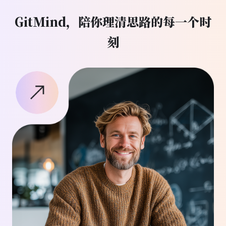
直接转文字，整理笔记更快，复习也顺手多
GitMind，陪你理清思路的每一个时
了。
刻
刘雨婷
市场策划
以前做方案老是思路乱，用 GitMind 直接把想
法画成结构图，一下就看清全局。效率提高很
明显，也省掉不少反复修改的时间。
陈婉婷
老师