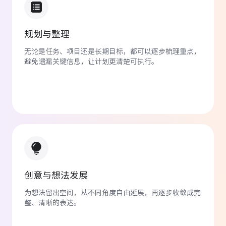
研究生
用 GitMind 快速
总结学术 PDF
，抓核心观
规划与整理
规划与整理
点，然后用 AI 辅助整理笔记。做文献综述和
无论是任务、项目还是长期目标，都可以逐步梳理重点，
无论是任务、项目还是长期目标，都可以逐步梳理重点，
写方案轻松很多。
避免遗漏关键信息，让计划更清楚可执行。
避免遗漏关键信息，让计划更清楚可执行。
高美琪
科研助理
整理研究资料时，用主题生成思维导图很方
便，复杂内容一下子就有结构，讨论和写文档
创意与想法发展
创意与想法发展
都顺利多了。
为想法留出空间，从不同角度自由延展，再逐步收敛成完
为想法留出空间，从不同角度自由延展，再逐步收敛成完
整、清晰的表达。
整、清晰的表达。