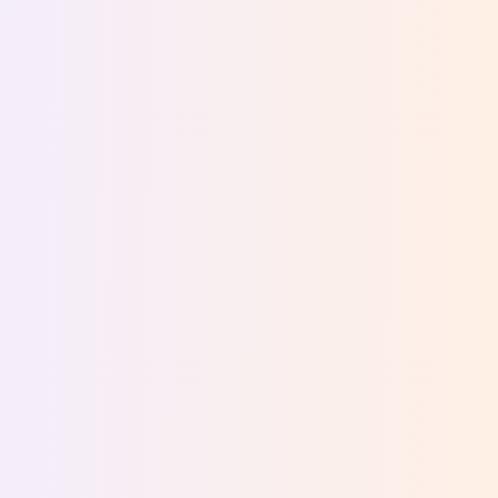
丁凯
程序员
面对复杂系统，用 GitMind 从技术文档生成
AI
流程图
，流程和依赖关系清楚，一下就能排查
问题。
陈建国
咨询顾问
分析客户系统时，UML 图生成工具帮我节省
大量时间。流程描述后，图马上出来，很直
观。