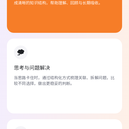
成清晰的知识结构，帮助理解、回顾与长期吸收。
成清晰的知识结构，帮助理解、回顾与长期吸收。
企业培训讲师
做项目前用一句话生成思维导图，规划步骤清
楚，避免遗漏，效率大幅提升。
雪雪
平面设计师
思考与问题解决
思考与问题解决
当思路卡住时，通过结构化方式梳理关联、拆解问题，比
当思路卡住时，通过结构化方式梳理关联、拆解问题，比
整理视觉概念时用
AI 信息图生成
，几分钟就
较不同选择，做出更稳妥的判断。
较不同选择，做出更稳妥的判断。
出清晰漂亮的图，设计流程顺畅，创意流动性
很强。
刘博文