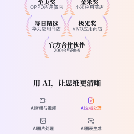
至美奖
金米奖
OPPO应用商店
小米应用商店
每日精选
极光奖
孙晓霞
华为应用商店
VIVO应用商店
教师
官方合作伙伴
几乎每天用 GitMind，把录音通过
音频转文字
200余所院校
做成课堂笔记和总结。备课、示例、练习都快
了，每周省下好几个小时。
用 AI，让思维更清晰
文文
记者
AI音频与视频
AI文档处理
整理文章重点用
文章总结
功能，资料结构化
后写稿顺利很多，不容易卡壳。
AI图片处理
AI图表生成