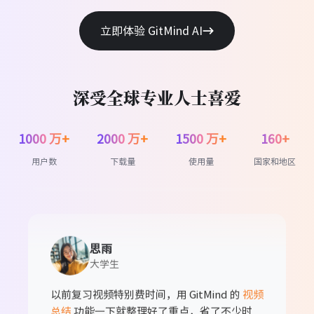
立即体验 GitMind AI
陈建国
咨询顾问
深受全球专业人士喜爱
分析客户系统时，UML 图生成工具帮我节省
大量时间。流程描述后，图马上出来，很直
1000 万+
2000 万+
1500 万+
160+
观。
用户数
下载量
使用量
国家和地区
思雨
大学生
以前复习视频特别费时间，用 GitMind 的
视频
总结
功能一下就整理好了重点，省了不少时