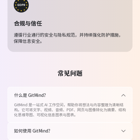
何伟
项目经理
合规与信任
每个项目开始前，我都会用
一句话生成思维导
遵循行业通行的安全与隐私规范，并持续强化防护措施，
保障信息安全。
图
。把想法输进去，结构马上就出来，规划步
骤特别清楚。
常见问题
孙晓霞
什么是 GitMind？
教师
GitMind 是一站式 AI 工作空间，帮助你将想法与内容整理为清晰结
几乎每天用 GitMind，把录音通过
音频转文字
构。它可将文字、视频、音频、PDF、网页与图像转化为摘要、结构
化思维导图、可视化信息图表与图表。
做成课堂笔记和总结。备课、示例、练习都快
了，每周省下好几个小时。
如何使用 GitMind？