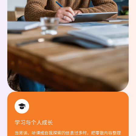
备课时，我先用 PDF 总结功能提取重点，再
整理成课堂内容，结构清楚多了，准备时间也
缩短不少。
林雅音
企业培训讲师
我最常用
文件转思维导图
。上传课件，
GitMind 自动整理重点，课程结构一目了然，
做案例也快多了。
学习与个人成长
学习与个人成长
周明
当阅读、听课或自我探索的信息过多时，把零散内容整理
当阅读、听课或自我探索的信息过多时，把零散内容整理