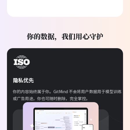
蔡静
法学院学生
用
图书总结
功能，把法律书的重点快速提取
出来，复习更高效。
你的数据，我们用心守护
张杰
UX 设计师
隐私优先
以前头脑风暴总是乱，用 GitMind 直接把想法
你的内容始终属于你。GitMind 不会将用户数据用于模型训练
生成结构图，思路清晰多了，设计推进也更
或广告用途，你也可随时删除，完全掌控。
快。