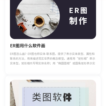
ER图用什么软件画
ER图怎么画？ER图也称实体-联系图，提供了表示实体类型、属性和
联系的方法，用来描述现实世界的概念模型。通常用“矩形框”表示
实体型，矩形框内写明实体名称；用“椭圆图框”或圆角矩形表示实
体的属性，并用“实心线段”将其与相应关系的“实体型”连接起
来；本文将教教大家如何快速用专业工具绘制ER图。