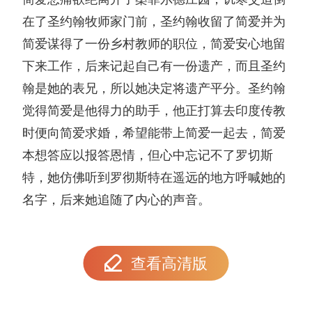
在了圣约翰牧师家门前，圣约翰收留了简爱并为
简爱谋得了一份乡村教师的职位，简爱安心地留
下来工作，后来记起自己有一份遗产，而且圣约
翰是她的表兄，所以她决定将遗产平分。圣约翰
觉得简爱是他得力的助手，他正打算去印度传教
时便向简爱求婚，希望能带上简爱一起去，简爱
本想答应以报答恩情，但心中忘记不了罗切斯
特，她仿佛听到罗彻斯特在遥远的地方呼喊她的
名字，后来她追随了内心的声音。
查看高清版