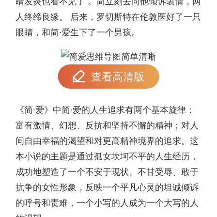
睛发炎也看不见了 。简立刻去向他倾诉衷情，两
人终缔良缘。 后来，罗切斯特在伦敦医好了一只
眼睛，和简·爱生下了一个男孩。
查看高清版
《简·爱》中简·爱的人生追求有两个基本旋律：
富有激情、幻想、反抗和坚持不懈的精神；对人
间自由幸福的渴望和对更高精神境界的追求。这
本小说的主题是通过孤女坎坷不平的人生经历，
成功地塑造了一个不安于现状、不甘受辱、敢于
抗争的女性形象，反映一个平凡心灵的坦诚倾诉
的呼号和责难，一个小写的人成为一个大写的人