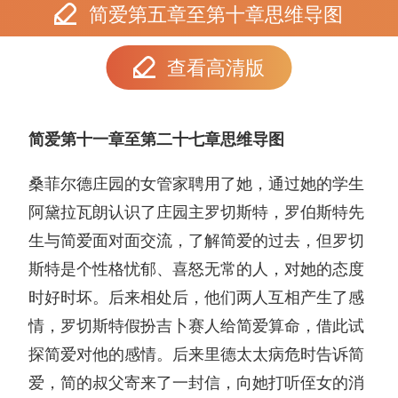
简爱第五章至第十章思维导图
查看高清版
，但一场传染性的斑疹伤寒夺走了很多孤儿包
简爱第十一章至第二十七章思维导图
桑菲尔德庄园的女管家聘用了她，通过她的学生
阿黛拉瓦朗认识了庄园主罗切斯特，罗伯斯特先
生与简爱面对面交流，了解简爱的过去，但罗切
斯特是个性格忧郁、喜怒无常的人，对她的态度
时好时坏。后来相处后，他们两人互相产生了感
情，罗切斯特假扮吉卜赛人给简爱算命，借此试
探简爱对他的感情。后来里德太太病危时告诉简
爱，简的叔父寄来了一封信，向她打听侄女的消